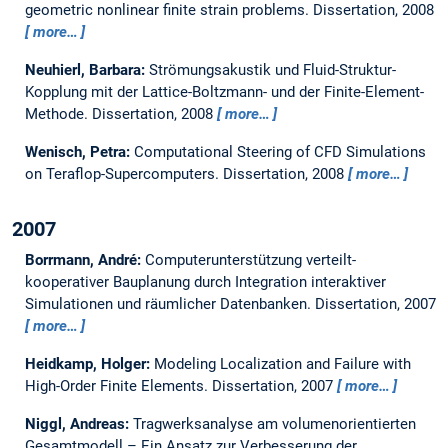
geometric nonlinear finite strain problems.
Dissertation,
2008
more…
Neuhierl, Barbara:
Strömungsakustik und Fluid-Struktur-
Kopplung mit der Lattice-Boltzmann- und der Finite-Element-
Methode.
Dissertation,
2008
more…
Wenisch, Petra:
Computational Steering of CFD Simulations
on Teraflop-Supercomputers.
Dissertation,
2008
more…
2007
Borrmann, André:
Computerunterstützung verteilt-
kooperativer Bauplanung durch Integration interaktiver
Simulationen und räumlicher Datenbanken.
Dissertation,
2007
more…
Heidkamp, Holger:
Modeling Localization and Failure with
High-Order Finite Elements.
Dissertation,
2007
more…
Niggl, Andreas:
Tragwerksanalyse am volumenorientierten
Gesamtmodell – Ein Ansatz zur Verbesserung der