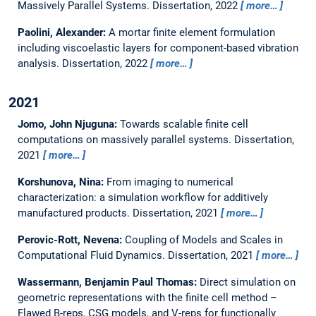
Massively Parallel Systems.
Dissertation,
2022
more…
Paolini, Alexander:
A mortar finite element formulation
including viscoelastic layers for component-based vibration
analysis.
Dissertation,
2022
more…
2021
Jomo, John Njuguna:
Towards scalable finite cell
computations on massively parallel systems.
Dissertation,
2021
more…
Korshunova, Nina:
From imaging to numerical
characterization: a simulation workflow for additively
manufactured products.
Dissertation,
2021
more…
Perovic-Rott, Nevena:
Coupling of Models and Scales in
Computational Fluid Dynamics.
Dissertation,
2021
more…
Wassermann, Benjamin Paul Thomas:
Direct simulation on
geometric representations with the finite cell method –
Flawed B-reps, CSG models, and V-reps for functionally