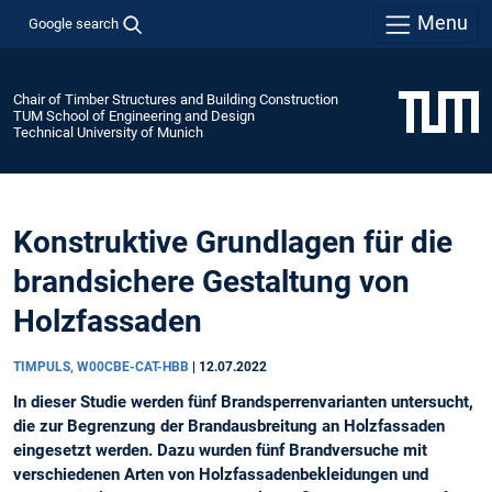
Menu
Google search
Chair of Timber Structures and Building Construction
TUM School of Engineering and Design
Technical University of Munich
Konstruktive Grundlagen für die
brandsichere Gestaltung von
Holzfassaden
TIMPULS, W00CBE-CAT-HBB
|
12.07.2022
In dieser Studie werden fünf Brandsperrenvarianten untersucht,
die zur Begrenzung der Brandausbreitung an Holzfassaden
eingesetzt werden. Dazu wurden fünf Brandversuche mit
verschiedenen Arten von Holzfassadenbekleidungen und