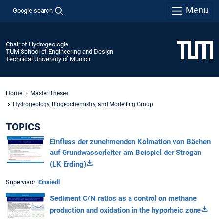
Menu
Google search
Chair of Hydrogeologie
TUM School of Engineering and Design
Technical University of Munich
Home
Master Theses
Hydrogeology, Biogeochemistry, and Modelling Group
TOPICS
Einfluss der zunehmenden Kolmation von Bächen
auf Grundwasserleiter am Beispiel der Strogan
(LK Erding)
Supervisor:
Einsiedl
Sediment C/N ratios as a control on methane
production and oxidation in the hyporheic zone