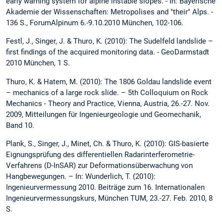
early warning system for alpine instable slopes. - In: Bayerische
Akademie der Wissenschaften: Metropolises and "their" Alps. -
136 S., ForumAlpinum 6.-9.10.2010 München, 102-106.
Festl, J., Singer, J. & Thuro, K. (2010): The Sudelfeld landslide –
first findings of the acquired monitoring data. - GeoDarmstadt
2010 München, 1 S.
Thuro, K. & Hatem, M. (2010): The 1806 Goldau landslide event
– mechanics of a large rock slide. – 5th Colloquium on Rock
Mechanics - Theory and Practice, Vienna, Austria, 26.-27. Nov.
2009, Mitteilungen für Ingenieurgeologie und Geomechanik,
Band 10.
Plank, S., Singer, J., Minet, Ch. & Thuro, K. (2010): GIS-basierte
Eignungsprüfung des differentiellen Radarinterferometrie-
Verfahrens (D-InSAR) zur Deformationsüberwachung von
Hangbewegungen. – In: Wunderlich, T. (2010):
Ingenieurvermessung 2010. Beiträge zum 16. Internationalen
Ingenieurvermessungskurs, München TUM, 23.-27. Feb. 2010, 8
S.