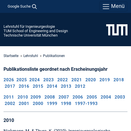
Menü
Google Suche
Lehrstuhl für Ingenieurgeologie
TUM School of Engineering and Design
Technische Universität München
Startseite
Lehrstuhl
Publikationen
Publikationsliste geordnet nach Erscheinungsjahr
2026
2025
2024
2023
2022
2021
2020
2019
2018
2017
2016
2015
2014
2013
2012
2011
2010
2009
2008
2007
2006
2005
2004
2003
2002
2001
2000
1999
1998
1997-1993
2010
Nickmann, M. & Thuro, K. (2010): Ingenieurgeologische