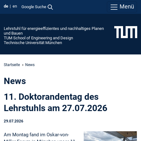
Menü
de
en
Google Suche
Lehrstuhl für energieeffizientes und nachhaltiges Planen
und Bauen
TUM School of Engineering and Design
Technische Universität München
Startseite
News
News
11. Doktorandentag des
Lehrstuhls am 27.07.2026
29.07.2026
Am Montag fand im Oskar-von-