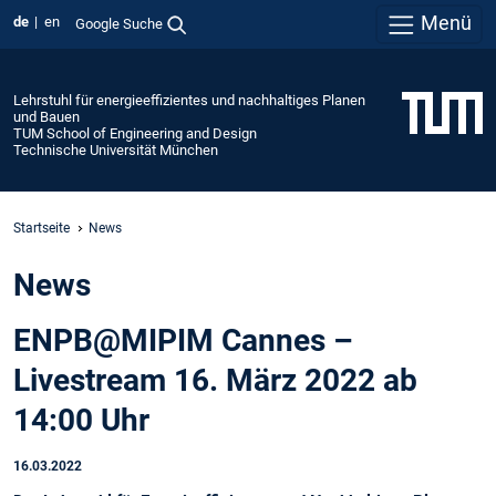
Menü
de
en
Google Suche
Lehrstuhl für energieeffizientes und nachhaltiges Planen
und Bauen
TUM School of Engineering and Design
Technische Universität München
Startseite
News
News
ENPB@MIPIM Cannes –
Livestream 16. März 2022 ab
14:00 Uhr
16.03.2022