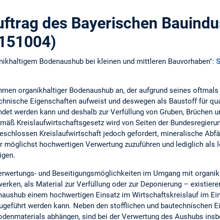
uftrag des Bayerischen Bauindu
0151004)
ikhaltigem Bodenaushub bei kleinen und mittleren Bauvorhaben":
S
hmen organikhaltiger Bodenaushub an, der aufgrund seines oftmals
chnische Eigenschaften aufweist und deswegen als Baustoff für qua
et werden kann und deshalb zur Verfüllung von Gruben, Brüchen u
emäß Kreislaufwirtschaftsgesetz wird von Seiten der Bundesregierun
schlossen Kreislaufwirtschaft jedoch gefordert, mineralische Abfäl
r möglichst hochwertigen Verwertung zuzuführen und lediglich als l
igen.
erwertungs- und Beseitigungsmöglichkeiten im Umgang mit organik
rken, als Material zur Verfüllung oder zur Deponierung – existiere
naushub einem hochwertigen Einsatz im Wirtschaftskreislauf im Ei
zugeführt werden kann. Neben den stofflichen und bautechnischen E
denmaterials abhängen, sind bei der Verwertung des Aushubs insb