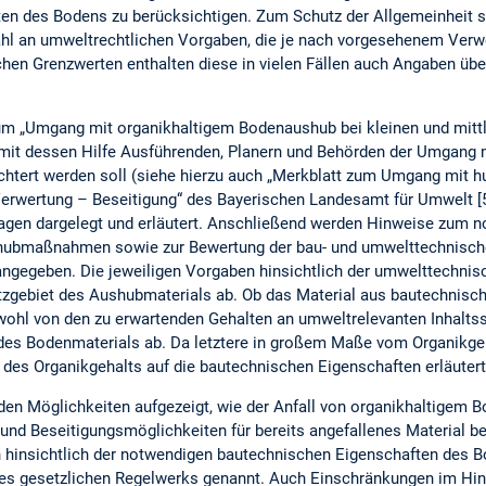
en des Bodens zu berücksichtigen. Zum Schutz der Allgemeinheit 
zahl an umweltrechtlichen Vorgaben, die je nach vorgesehenem Ve
en Grenzwerten enthalten diese in vielen Fällen auch Angaben üb
zum „Umgang mit organikhaltigem Bodenaushub bei kleinen und mit
mit dessen Hilfe Ausführenden, Planern und Behörden der Umgang 
ichtert werden soll (siehe hierzu auch „Merkblatt zum Umgang mit
erwertung – Beseitigung“ des Bayerischen Landesamt für Umwelt [
lagen dargelegt und erläutert. Anschließend werden Hinweise zum 
hubmaßnahmen sowie zur Bewertung der bau- und umwelttechnisch
ngegeben. Die jeweiligen Vorgaben hinsichtlich der umwelttechnis
zgebiet des Aushubmaterials ab. Ob das Material aus bautechnisc
owohl von den zu erwartenden Gehalten an umweltrelevanten Inhaltss
des Bodenmaterials ab. Da letztere in großem Maße vom Organikge
e des Organikgehalts auf die bautechnischen Eigenschaften erläutert
rden Möglichkeiten aufgezeigt, wie der Anfall von organikhaltigem 
und Beseitigungsmöglichkeiten für bereits angefallenes Material 
 hinsichtlich der notwendigen bautechnischen Eigenschaften des 
s gesetzlichen Regelwerks genannt. Auch Einschränkungen im Hin