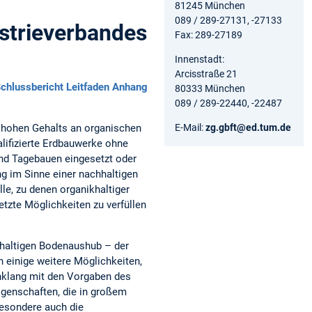
81245 München
089 / 289-27131, -27133
strieverbandes
Fax: 289-27189
Innenstadt:
Arcisstraße 21
chlussbericht
Leitfaden
Anhang
80333 München
089 / 289-22440, -22487
E-Mail:
zg.gbft@ed.tum.de
 hohen Gehalts an organischen
lifizierte Erdbauwerke ohne
nd Tagebauen eingesetzt oder
g im Sinne einer nachhaltigen
le, zu denen organikhaltiger
etzte Möglichkeiten zu verfüllen
haltigen Bodenaushub – der
n einige weitere Möglichkeiten,
nklang mit den Vorgaben des
igenschaften, die in großem
esondere auch die