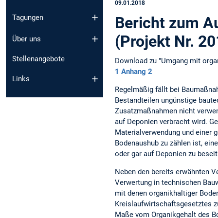
09.01.2018
Tagungen
Bericht zum A
(Projekt Nr. 2
Über uns
Stellenangebote
Download zu "Umgang mit organ
1
Anhang 2
Links
Regelmäßig fällt bei Baumaßna
Bestandteilen ungünstige baute
Zusatzmaßnahmen nicht verwend
auf Deponien verbracht wird. G
Materialverwendung und einer ge
Bodenaushub zu zählen ist, eine
oder gar auf Deponien zu beseit
Neben den bereits erwähnten V
Verwertung in technischen Bauwe
mit denen organikhaltiger Bode
Kreislaufwirtschaftsgesetztes 
Maße vom Organikgehalt des Bo