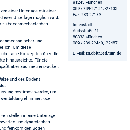
81245 München
089 / 289-27131, -27133
zen einer Unterlage mit einer
Fax: 289-27189
dieser Unterlage möglich wird.
es zu bodenmechanischen
Innenstadt:
Arcisstraße 21
80333 München
bodenmechanischer und
089 / 289-22440, -22487
erlich. Um diese
E-Mail:
zg.gbft@ed.tum.de
echnische Konzeption über die
e hinausreichte. Für die
paßt aber auch neu entwickelt
 Walze und des Bodens
 des
flussung bestimmt werden, um
ertbildung eliminiert oder
Fehlstellen in eine Unterlage
itswerten und dynamischen
und feinkörnigen Böden