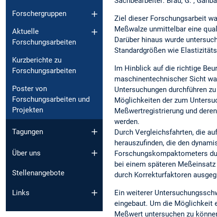
Sachbearbeiter: Bräu, G. ; Gahbau
Forschergruppen
Ziel dieser Forschungsarbeit wa
Meßwalze unmittelbar eine qual
Aktuelle
Darüber hinaus wurde untersuc
Forschungsarbeiten
Standardgrößen wie Elastizität
Kurzberichte zu
Im Hinblick auf die richtige 
Forschungsarbeiten
maschinentechnischer Sicht war
Poster von
Untersuchungen durchführen zu
Forschungsarbeiten und
Möglichkeiten der zum Untersu
Projekten
Meßwertregistrierung und deren
werden.
Tagungen
Durch Vergleichsfahrten, die a
herauszufinden, die den dynami
Über uns
Forschungskompaktometers durc
bei einem späteren Meßeinsatz 
Stellenangebote
durch Korrekturfaktoren ausgeg
Links
Ein weiterer Untersuchungsschwe
eingebaut. Um die Möglichkeit
Meßwert untersuchen zu können