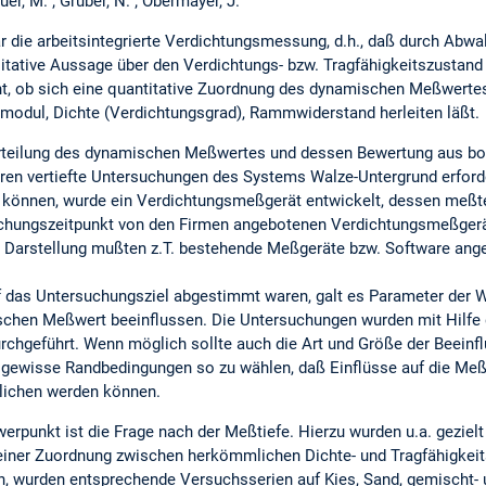
er, M. ; Gruber, N. ; Obermayer, J.
r die arbeitsintegrierte Verdichtungsmessung, d.h., daß durch Abwal
itative Aussage über den Verdichtungs- bzw. Tragfähigkeitszustand 
ht, ob sich eine quantitative Zuordnung des dynamischen Meßwert
smodul, Dichte (Verdichtungsgrad), Rammwiderstand herleiten läßt.
Beurteilung des dynamischen Meßwertes und dessen Bewertung aus 
en vertiefte Untersuchungen des Systems Walze-Untergrund erford
 können, wurde ein Verdichtungsmeßgerät entwickelt, dessen meßt
chungszeitpunkt von den Firmen angebotenen Verdichtungsmeßgerät
 Darstellung mußten z.T. bestehende Meßgeräte bzw. Software ange
uf das Untersuchungsziel abgestimmt waren, galt es Parameter der
schen Meßwert beeinflussen. Die Untersuchungen wurden mit Hilfe
hgeführt. Wenn möglich sollte auch die Art und Größe der Beein
gewisse Randbedingungen so zu wählen, daß Einflüsse auf die Meßw
lichen werden können.
rpunkt ist die Frage nach der Meßtiefe. Hierzu wurden u.a. gezielt 
 einer Zuordnung zwischen herkömmlichen Dichte- und Tragfähigke
, wurden entsprechende Versuchsserien auf Kies, Sand, gemischt- 