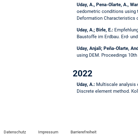
Uday, A., Pena-Olarte, A., Wan
oedometric conditions using t
Deformation Characteristics 
Uday, A.; Birle, E.:
Empfehlung
Baustoffe im Erdbau.
Erd- un
Uday, Anjali; Peña-Olarte, An
using DEM.
Proceedings 10t
2022
Uday, A.:
Multiscale analysis 
Discrete element method.
Kol
Datenschutz
Impressum
Barrierefreiheit