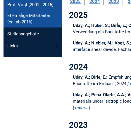
2025
2024
2023
2
Prof. Vogt (2001 - 2015)
2025
Ehemalige Mitarbeiter
(ca. ab 2016)
Uday, A.; Huber, S.; Birle, E.;
Verwendung als Baustoffe im
Stellenangebote
Uday, A.; Niebler, M.; Vogt, S
Links
interface shear device.
Fachse
2024
Uday, A.; Birle, E.:
Empfehlung
Baustoffe im Erdbau.
, 2024
Uday, A.; Peña-Olarte, A.A.; V
materials under isotropic loa
mehr…
2023