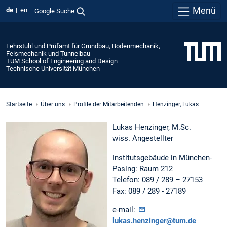
Menü
de
en
Google Suche
Lehrstuhl und Prüfamt für Grundbau, Bodenmechanik,
Felsmechanik und Tunnelbau
TUM School of Engineering and Design
Technische Universität München
Startseite
Über uns
Profile der Mitarbeitenden
Henzinger, Lukas
Lukas Henzinger, M.Sc.
wiss. Angestellter
Institutsgebäude in München-
Pasing: Raum 212
Telefon: 089 / 289 – 27153
Fax: 089 / 289 - 27189
e-mail:
lukas.henzinger@tum.de