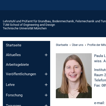
Lehrstuhl und Prüfamt für Grundbau, Bodenmechanik, Felsmechanik und Tu
TUM School of Engineering and Design
Technische Universität München
Startseite
Startseite
Über uns
Profile der Mi
Aktuelles
Paula L
wiss. A
Arbeitsgebiete
Institu
Veröffentlichungen
Raum 2
Telefon
Lehre
Fax: 08
Forschung
e-mail:
Tagungen