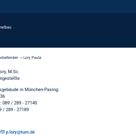
nnelbau
tarbeitenden
Lory, Paula
ory, M.Sc.
ngestellte
tsgebäude in München-Pasing:
36
: 089 / 289 - 27140
9 / 289 - 27189
p.lory@tum.de