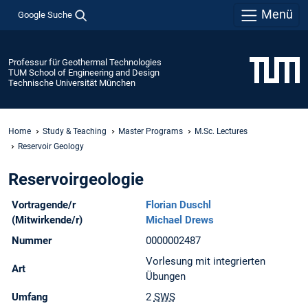
Menü
Google Suche
Professur für Geothermal Technologies
TUM School of Engineering and Design
Technische Universität München
Home
Study & Teaching
Master Programs
M.Sc. Lectures
Reservoir Geology
Reservoirgeologie
Vortragende/r
Florian Duschl
(Mitwirkende/r)
Michael Drews
Nummer
0000002487
Vorlesung mit integrierten
Art
Übungen
Umfang
2
SWS