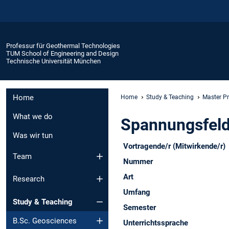
Professur für Geothermal Technologies
TUM School of Engineering and Design
Technische Universität München
Home
Home
Study & Teaching
Master P
What we do
Spannungsfeld
Was wir tun
Vortragende/r (Mitwirkende/r)
Team
Nummer
Art
Research
Umfang
Study & Teaching
Semester
B.Sc. Geosciences
Unterrichtssprache