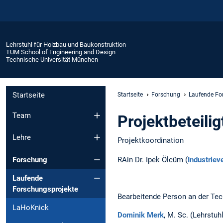
Lehrstuhl für Holzbau und Baukonstruktion
TUM School of Engineering and Design
Technische Universität München
Startseite
Startseite
Forschung
Laufende Fo
Team
Projektbeteilig
Lehre
Projektkoordination
RAin Dr. Ipek Ölcüm (
Industriev
Forschung
Laufende
Forschungsprojekte
Bearbeitende Person an der Te
LaHoKnick
Dominik Merk
, M. Sc. (Lehrstu