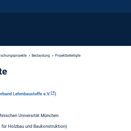
rschungsprojekte
Beclaydung
Projektbeteiligte
te
erband Lehmbaustoffe e.V.
)
chnischen Universität München
hl für Holzbau und Baukonstruktion)