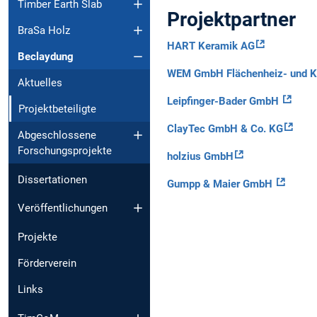
Timber Earth Slab
Projektpartner
BraSa Holz
HART Keramik AG
Beclaydung
WEM GmbH Flächenheiz- und K
Aktuelles
Leipfinger-Bader GmbH
Projektbeteiligte
ClayTec GmbH & Co. KG
Abgeschlossene
Forschungsprojekte
holzius GmbH
Dissertationen
Gumpp & Maier GmbH
Veröffentlichungen
Projekte
Förderverein
Links