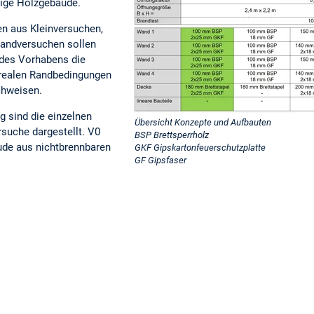
ige Holzgebäude.
n aus Kleinversuchen,
andversuchen sollen
des Vorhabens die
 realen Randbedingungen
chweisen.
g sind die einzelnen
Übersicht Konzepte und Aufbauten
suche dargestellt. V0
BSP Brettsperrholz
äude aus nichtbrennbaren
GKF Gipskartonfeuerschutzplatte
GF Gipsfaser