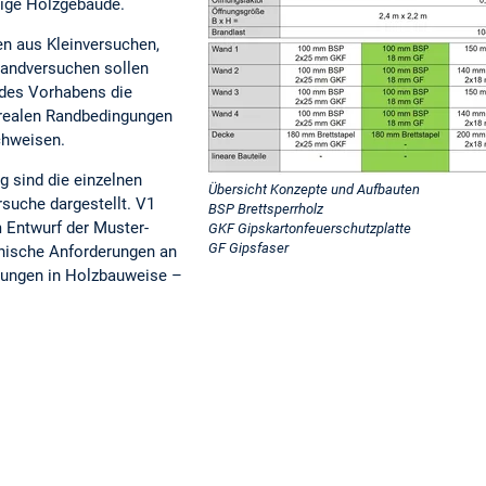
ige Holzgebäude.
n aus Kleinversuchen,
andversuchen sollen
des Vorhabens die
 realen Randbedingungen
chweisen.
g sind die einzelnen
Übersicht Konzepte und Aufbauten
suche dargestellt. V1
BSP Brettsperrholz
 Entwurf der Muster-
GKF Gipskartonfeuerschutzplatte
GF Gipsfaser
hnische Anforderungen an
ungen in Holzbauweise –