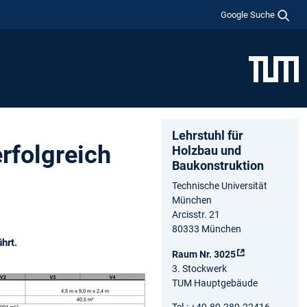
Google Suche
Lehrstuhl für
rfolgreich
Holzbau und
Baukonstruktion
Technische Universität
München
Arcisstr. 21
80333 München
hrt.
Raum Nr. 3025
3. Stockwerk
TUM Hauptgebäude
Tel.: +49.89.289.22416