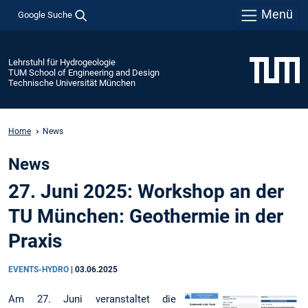
Menü
Google Suche
Lehrstuhl für Hydrogeologie
TUM School of Engineering and Design
Technische Universität München
Home
News
News
27. Juni 2025: Workshop an der
TU München: Geothermie in der
Praxis
EVENTS-HYDRO
|
03.06.2025
Am 27. Juni veranstaltet die