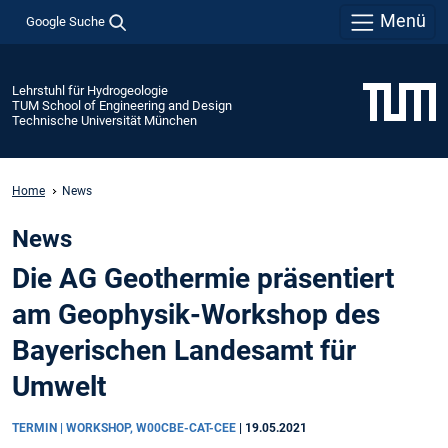
Menü
Google Suche
Lehrstuhl für Hydrogeologie
TUM School of Engineering and Design
Technische Universität München
Home
News
News
Die AG Geothermie präsentiert
am Geophysik-Workshop des
Bayerischen Landesamt für
Umwelt
TERMIN | WORKSHOP, W00CBE-CAT-CEE
|
19.05.2021