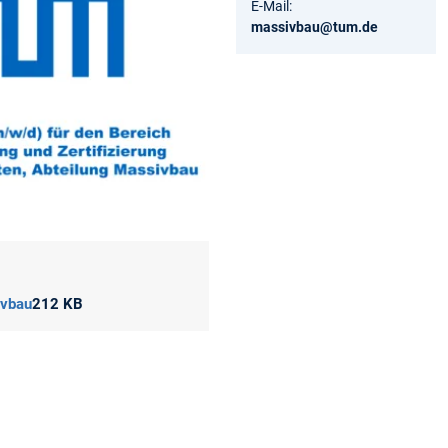
E-Mail:
massivbau@tum.de
ivbau
212 KB