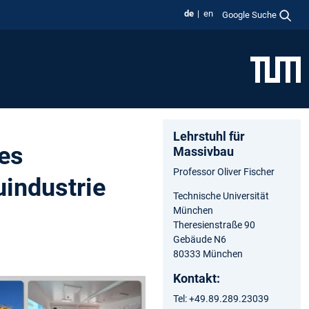
de
en
Google Suche
Lehrstuhl für
des
Massivbau
Professor Oliver Fischer
uindustrie
Technische Universität
München
Theresienstraße 90
Gebäude N6
80333 München
Kontakt:
Tel: +49.89.289.23039