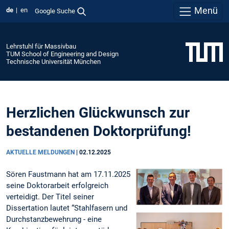
Menü
de
en
Google Suche
Lehrstuhl für Massivbau
TUM School of Engineering and Design
Technische Universität München
Herzlichen Glückwunsch zur
bestandenen Doktorprüfung!
AKTUELLE MELDUNGEN
|
02.12.2025
Sören Faustmann hat am 17.11.2025
seine Doktorarbeit erfolgreich
verteidigt. Der Titel seiner
Dissertation lautet “Stahlfasern und
Durchstanzbewehrung - eine