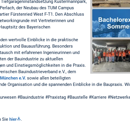
Tiefgarageninstandsetzung Kustermannpark,
 Perlach, der Neubau des TUM Campus
rtier Fürstenried West F-T1. Den Abschluss
Networkingrunde mit Vertreterinnen und
 Hauptsitz des Bayerischen
den wertvolle Einblicke in die praktische
uktion und Bauausführung. Besonders
stausch mit erfahrenen Ingenieurinnen und
en der Bauindustrie zu aktuellen
en und Einstiegsmöglichkeiten in die Praxis.
yerischen Bauindustrieverband e.V., dem
 München e.V.
sowie allen beteiligten
nde Organisation und die spannenden Einblicke in die Baupraxis. Wi
wesen #Bauindustrie #Praxistag #Baustelle #Karriere #Netzwerk
n Sie
hier
.