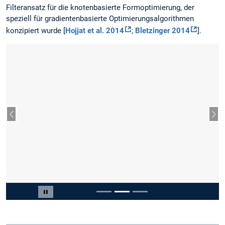
Filteransatz für die knotenbasierte Formoptimierung, der
speziell für gradientenbasierte Optimierungsalgorithmen
konzipiert wurde [
Hojjat et al. 2014
;
Bletzinger 2014
].
Vorheriger Slide
Näc
Slide 2 von 3
Carousel pausieren