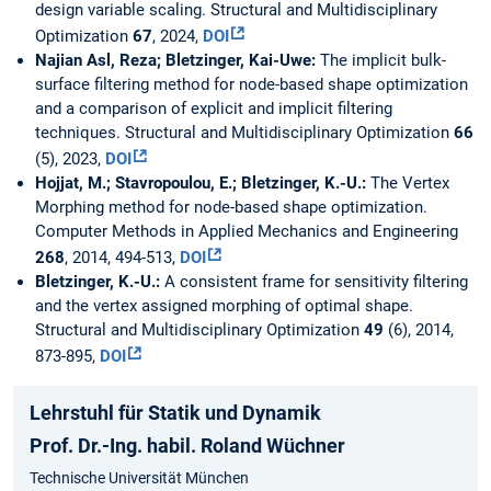
design variable scaling. Structural and Multidisciplinary
Optimization
67
, 2024,
DOI
Najian Asl, Reza; Bletzinger, Kai-Uwe:
The implicit bulk-
surface filtering method for node-based shape optimization
and a comparison of explicit and implicit filtering
techniques. Structural and Multidisciplinary Optimization
66
(5), 2023,
DOI
Hojjat, M.; Stavropoulou, E.; Bletzinger, K.-U.:
The Vertex
Morphing method for node-based shape optimization.
Computer Methods in Applied Mechanics and Engineering
268
, 2014, 494-513,
DOI
Bletzinger, K.-U.:
A consistent frame for sensitivity filtering
and the vertex assigned morphing of optimal shape.
Structural and Multidisciplinary Optimization
49
(6), 2014,
873-895,
DOI
Lehrstuhl für Statik und Dynamik
Prof. Dr.-Ing. habil. Roland Wüchner
Technische Universität München