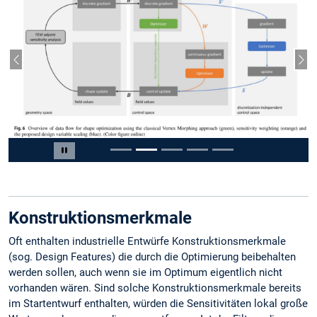
Vorheriger Slide
Näc
Slide 2 von 5
Carousel pausieren
Konstruktionsmerkmale
Oft enthalten industrielle Entwürfe Konstruktionsmerkmale
(sog. Design Features) die durch die Optimierung beibehalten
werden sollen, auch wenn sie im Optimum eigentlich nicht
vorhanden wären. Sind solche Konstruktionsmerkmale bereits
im Startentwurf enthalten, würden die Sensitivitäten lokal große