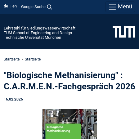
Menü
de
en
Google Suche
Lehrstuhl für Siedlungswasserwirtschaft
TUM School of Engineering and Design
Technische Universität München
Startseite
Startseite
"Biologische Methanisierung" :
C.A.R.M.E.N.-Fachgespräch 2026
16.02.2026