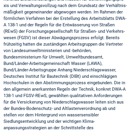
xis und Verwaltungsvollzug nach dem Grundsatz der Verhältnis­
mäßigkeit gegeneinander abgewogen werden. Im Rahmen der
förmlichen Verfahren bei der Erstellung des Arbeitsblatts DWA-
A 138-1 und der Regeln für die Entwässerung von Straßen
(REwS) der Forschungsgesellschaft für Straßen- und Verkehrs­
wesen (FGSV) ist dieser Abwägungsprozess erfolgt. Bereits
früh­zeitig hatten die zuständigen Arbeitsgruppen die Vertreter
von Landesumweltministerien und -behörden,
Bundesministerium für Umwelt, Umweltbundesamt,
Bund/Länder-Arbeitsgemein­schaft Wasser (LAWA),
Bund/Länder-Arbeitsgruppe Anhang Niederschlagswasser,
Deutsches Institut für Bautechnik (DIBt) und einschlägigen
Hochschulen in den Abstimmungsprozess ein­gebunden. Die in
den allgemein anerkannten Regeln der Tech­nik, konkret DWA-A
138-1 und FGSV-REwS, gewählten quali­tativen Anforderungen
für die Versickerung von Niederschlags­wasser leiten sich aus
der Bundes-Bodenschutz- und Altlasten­verordnung ab und
stellen vor dem Hintergrund von wassersensibler
Siedlungsentwicklung und der wichtigen Klima­
anpassungsstrategien an der Schnittstelle des