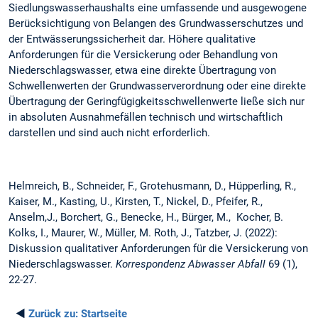
Siedlungswasser­haushalts eine umfassende und ausgewogene
Berücksichtigung von Belangen des Grundwasserschutzes und
der Entwässerungs­sicherheit dar. Höhere qualitative
Anforderungen für die Versi­ckerung oder Behandlung von
Niederschlagswasser, etwa eine direkte Übertragung von
Schwellenwerten der Grundwasserver­ordnung oder eine direkte
Übertragung der Geringfügigkeits­schwellenwerte ließe sich nur
in absoluten Ausnahmefällen tech­nisch und wirtschaftlich
darstellen und sind auch nicht erforder­lich.
Helmreich, B., Schneider, F., Grotehusmann, D., Hüpperling, R.,
Kaiser, M., Kasting, U., Kirsten, T., Nickel, D., Pfeifer, R.,
Anselm,J., Borchert, G., Benecke, H., Bürger, M., Kocher, B.
Kolks, I., Maurer, W., Müller, M. Roth, J., Tatzber, J. (2022):
Diskussion qualitativer Anforderungen für die Versickerung von
Niederschlagswasser.
Korrespondenz Abwasser Abfall
69 (1),
22-27.
◄
Zurück zu:
Startseite