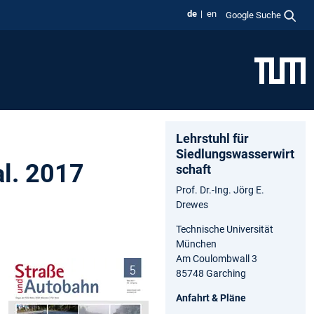
de
en
Google Suche
Lehrstuhl für
Siedlungswasserwirt
al. 2017
schaft
Prof. Dr.-Ing. Jörg E.
Drewes
Technische Universität
München
Am Coulombwall 3
85748 Garching
Anfahrt & Pläne