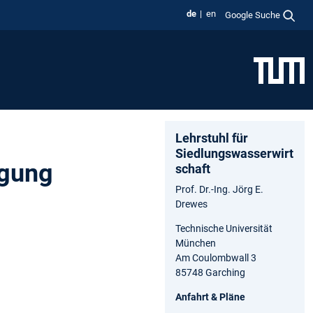
de
en
Google Suche
Lehrstuhl für
Siedlungswasserwirt
agung
schaft
Prof. Dr.-Ing. Jörg E.
Drewes
Technische Universität
München
Am Coulombwall 3
85748 Garching
Anfahrt & Pläne