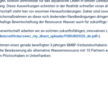
en, sowohl unmittelbar für das aquatische Leben in diesen Gewäss
ng. Diese Auswirkungen schreiten in der Realität schneller voran 
tschaft steht hier vor enormen Herausforderungen. Daher sind sowo
chsmaßnahmen an diese sich ändernden Randbedingungen dringend 
chhaltige Bewirtschaftung der Ressource Wasser auch für zukünftige
erwirtschaft arbeiten wir an solchen zukunftsfähigen, innovativen
eadmin/w00cbe/sww/_my_direct_uploads/FORUM2020_de.pdf
>).
hmen eines gerade bewilligten 3-jährigen BMBF-Verbundvorhabens 
iche Bewässerung als alternative Wasserressource mit 10 Partnern 
em Pilotvorhaben in Unterfranken.