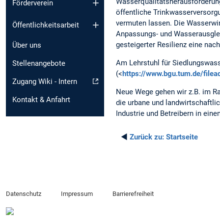
Wasserqualitätsherausforderung
Förderverein
öffentliche Trinkwasserversorgu
vermuten lassen. Die Wasserwir
Öffentlichkeitsarbeit
Anpassungs- und Wasserausglei
gesteigerter Resilienz eine na
Über uns
Am Lehrstuhl für Siedlungswass
Stellenangebote
(<
https://www.bgu.tum.de/fil
Zugang Wiki - Intern
Neue Wege gehen wir z.B. im Ra
Kontakt & Anfahrt
die urbane und landwirtschaftl
Industrie und Betreibern in ein
◄
Zurück zu:
Startseite
Datenschutz
Impressum
Barrierefreiheit