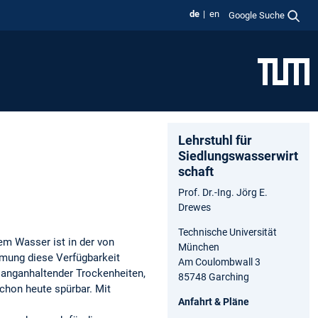
de
en
Google Suche
Lehrstuhl für
Siedlungswasserwirt
schaft
Prof. Dr.-Ing. Jörg E.
Drewes
Technische Universität
m Wasser ist in der von
München
rmung diese Verfügbarkeit
Am Coulombwall 3
langanhaltender Trockenheiten,
85748 Garching
chon heute spürbar. Mit
Anfahrt & Pläne