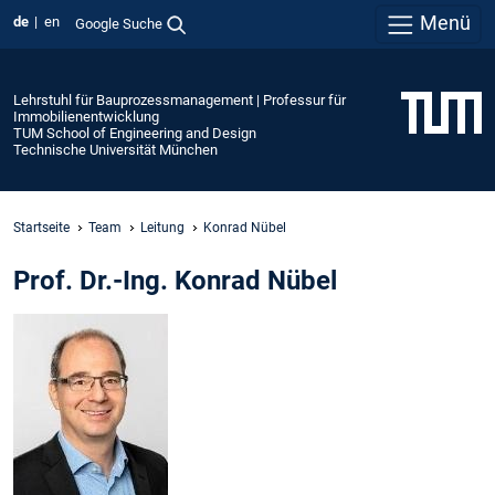
Menü
de
en
Google Suche
Lehrstuhl für Bauprozessmanagement | Professur für
Immobilienentwicklung
TUM School of Engineering and Design
Technische Universität München
Startseite
Team
Leitung
Konrad Nübel
Prof. Dr.-Ing. Konrad Nübel