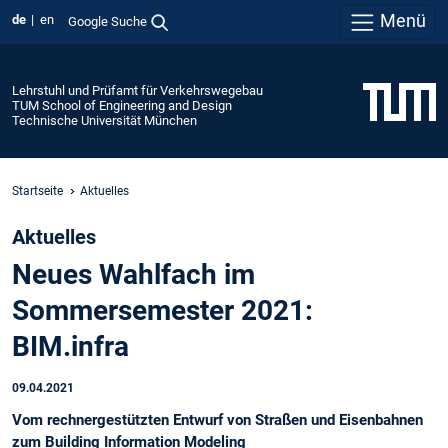
Menü
de
en
Google Suche
Lehrstuhl und Prüfamt für Verkehrswegebau
TUM School of Engineering and Design
Technische Universität München
Startseite
Aktuelles
Aktuelles
Neues Wahlfach im
Sommersemester 2021:
BIM.infra
09.04.2021
Vom rechnergestützten Entwurf von Straßen und Eisenbahnen
zum Building Information Modeling