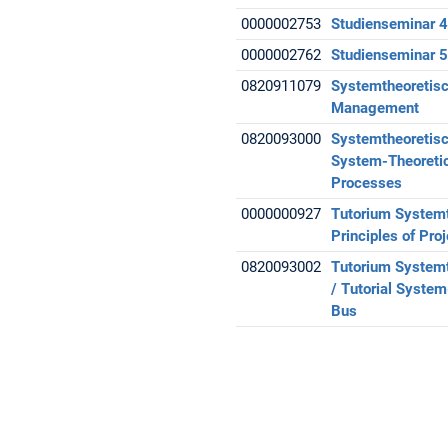
0000002753
Studienseminar 4
0000002762
Studienseminar 5
0820911079
Systemtheoretisc
Management
0820093000
Systemtheoretisc
System-Theoretic
Processes
0000000927
Tutorium Systemt
Principles of Pr
0820093002
Tutorium Systemt
/ Tutorial Syste
Bus