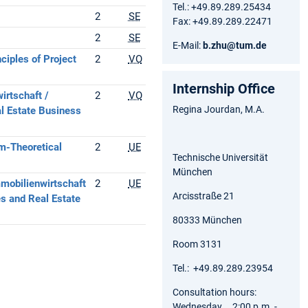
Tel.: +49.89.289.25434
2
SE
Fax: +49.89.289.22471
2
SE
E-Mail:
b.zhu@tum.de
iples of Project
2
VO
Internship Office
rtschaft /
2
VO
Regina Jourdan, M.A.
l Estate Business
m-Theoretical
2
UE
Technische Universität
München
mobilienwirtschaft
2
UE
Arcisstraße 21
s and Real Estate
80333 München
Room 3131
Tel.: +49.89.289.23954
Consultation hours:
Wednesday 2:00 p.m. -