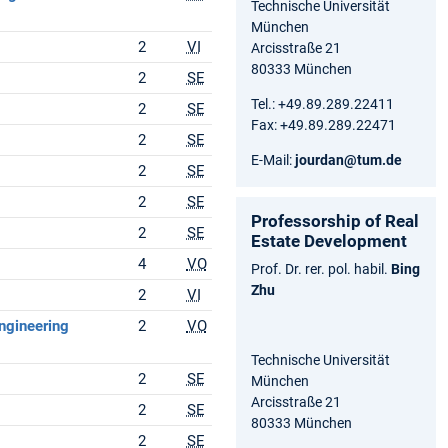
Technische Universität
München
2
VI
Arcisstraße 21
80333 München
2
SE
Tel.: +49.89.289.22411
2
SE
Fax: +49.89.289.22471
2
SE
E-Mail:
jourdan@tum.de
2
SE
2
SE
Professorship of Real
2
SE
Estate Development
4
VO
Prof. Dr. rer. pol. habil.
Bing
Zhu
2
VI
ngineering
2
VO
Technische Universität
2
SE
München
Arcisstraße 21
2
SE
80333 München
2
SE