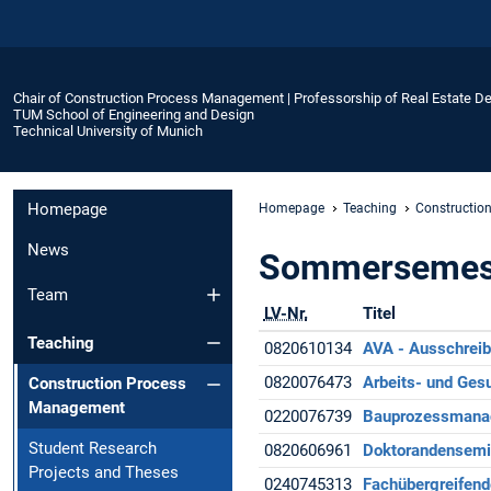
Chair of Construction Process Management | Professorship of Real Estate 
TUM School of Engineering and Design
Technical University of Munich
Homepage
Homepage
Teaching
Constructio
News
Sommersemes
Team
LV-Nr.
Titel
Teaching
0820610134
AVA - Ausschreib
0820076473
Arbeits- und Ges
Construction Process
Management
0220076739
Bauprozessmanage
Student Research
0820606961
Doktorandensemi
Projects and Theses
0240745313
Fachübergreifend