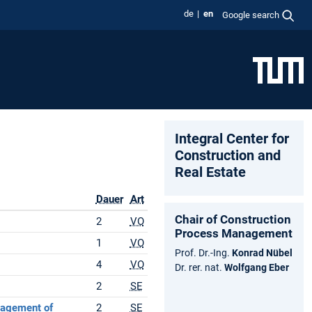
de
en
Google search
Integral Center for
Construction and
Real Estate
Dauer
Art
Chair of Construction
2
VO
Process Management
1
VO
Prof. Dr.-Ing.
Konrad Nübel
4
VO
Dr. rer. nat.
Wolfgang Eber
2
SE
nagement of
2
SE