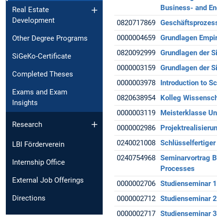
Business- and En
Real Estate
Development
0820717869
Geschäftsprozes
0000004659
Grundlagen Empir
Other Degree Programs
0820092999
Grundlagen der Si
SiGeKo-Certificate
0000003159
Grundlagen der S
Completed Theses
0000003978
Introduction to Sc
Exams and Exam
0820638954
Kolleg Wissensch
Insights
0000003119
Meisterklasse Un
Research
0000002986
Projektrealisier
0240021008
Schlüsselfertige
LBI Förderverein
0240754968
Seminarvortrag 
Internship Office
Processes
External Job Offerings
0000002706
Studienseminar 1
Directions
0000002712
Studienseminar 2
0000002717
Studienseminar 3