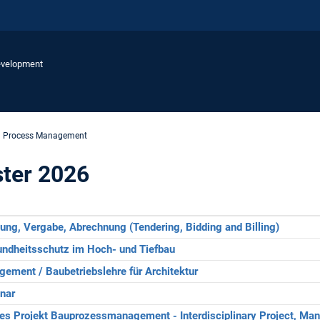
Development
n Process Management
ter 2026
ung, Vergabe, Abrechnung (Tendering, Bidding and Billing)
undheitsschutz im Hoch- und Tiefbau
ment / Baubetriebslehre für Architektur
nar
es Projekt Bauprozessmanagement - Interdisciplinary Project, Ma