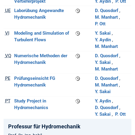
Vertieferprojekt
Y. Aydin
P. Ott
UE
Laborübung Angewandte
D. Quosdorf
Hydromechanik
M. Manhart
P. Ott
VI
Modeling and Simulation of
Y. Sakai
Turbulent Flows
Y. Aydin
M. Manhart
VO
Numerische Methoden der
D. Quosdorf
Hydromechanik
Y. Sakai
M. Manhart
PE
Prüfungseinsicht FG
D. Quosdorf
Hydromechanik
M. Manhart
Y. Sakai
PT
Study Project in
Y. Aydin
Hydromechanics
D. Quosdorf
Y. Sakai
P. Ott
Professur für Hydromechanik