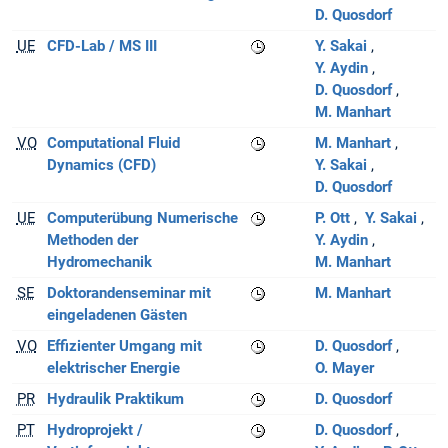
D. Quosdorf
UE
CFD-Lab / MS III
Y. Sakai
Y. Aydin
D. Quosdorf
M. Manhart
VO
Computational Fluid
M. Manhart
Dynamics (CFD)
Y. Sakai
D. Quosdorf
UE
Computerübung Numerische
P. Ott
Y. Sakai
Methoden der
Y. Aydin
Hydromechanik
M. Manhart
SE
Doktorandenseminar mit
M. Manhart
eingeladenen Gästen
VO
Effizienter Umgang mit
D. Quosdorf
elektrischer Energie
O. Mayer
PR
Hydraulik Praktikum
D. Quosdorf
PT
Hydroprojekt /
D. Quosdorf