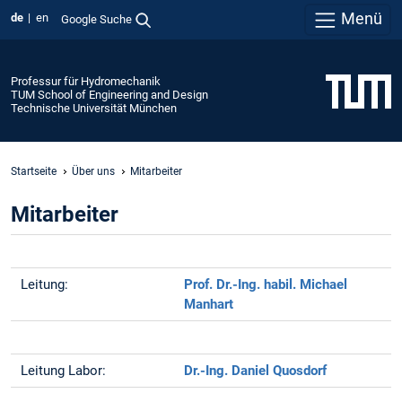
Menü
de
en
Google Suche
Professur für Hydromechanik
TUM School of Engineering and Design
Technische Universität München
Startseite
Über uns
Mitarbeiter
Mitarbeiter
Leitung:
Prof. Dr.-Ing. habil. Michael
Manhart
Leitung Labor:
Dr.-Ing. Daniel Quosdorf