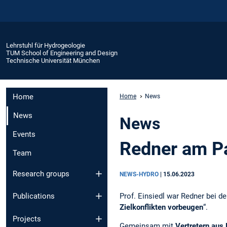
Lehrstuhl für Hydrogeologie
TUM School of Engineering and Design
Technische Universität München
Home
Home
News
News
News
Events
Redner am Pa
Team
Research groups
NEWS-HYDRO
|
15.06.2023
Prof. Einsiedl war Redner bei 
Publications
Zielkonflikten vorbeugen
“.
Projects
Gemeinsam mit
Vertretern aus 