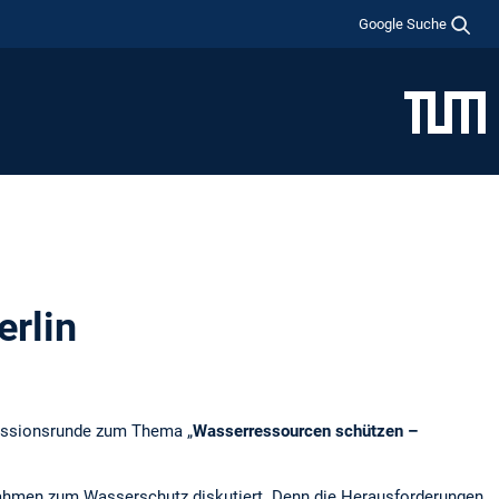
Google Suche
rlin
skussionsrunde zum Thema „
Wasserressourcen schützen –
men zum Wasserschutz diskutiert. Denn die Herausforderungen