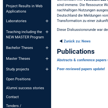
sind immens: Die Ressource Was
Project Results in Web
nachhaltigen Nutzungen ausgese
Applications
Deutschland die Meldungen von
Transformation zu einer zukunf
Laboratories
Diese Diskussionsrunde war der
Teaching including the
NEW MASTER Program
◄
Zurück zu:
News
Bachelor Theses
Publications
Master Theses
Abstracts & conference papers 
Peer-reviewed papers update!
Study projects
Open Positions
Alumni success stories
Contact
Tenders /