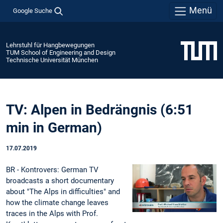
Menü
Google Suche
Lehrstuhl für Hangbewegungen
TUM School of Engineering and Design
Technische Universität München
TV: Alpen in Bedrängnis (6:51
min in German)
17.07.2019
BR - Kontrovers: German TV
broadcasts a short documentary
about "The Alps in difficulties" and
how the climate change leaves
traces in the Alps with Prof.