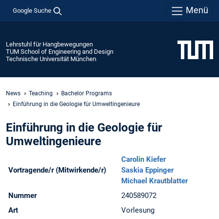
Menü
Google Suche
Lehrstuhl für Hangbewegungen
TUM School of Engineering and Design
Technische Universität München
News
Teaching
Bachelor Programs
Einführung in die Geologie für Umweltingenieure
Einführung in die Geologie für
Umweltingenieure
Carolin Kiefer
Vortragende/r (Mitwirkende/r)
Saskia Eppinger
Michael Krautblatter
Nummer
240589072
Art
Vorlesung