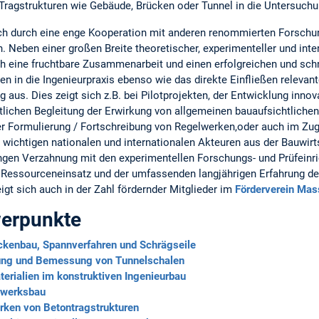
 Tragstrukturen wie Gebäude, Brücken oder Tunnel in die Untersuchu
ich durch eine enge Kooperation mit anderen renommierten Forschu
. Neben einer großen Breite theoretischer, experimenteller und inte
rch eine fruchtbare Zusammenarbeit und einen erfolgreichen und sch
n in die Ingenieurpraxis ebenso wie das direkte Einfließen relevan
g aus. Dies zeigt sich z.B. bei Pilotprojekten, der Entwicklung inno
tlichen Begleitung der Erwirkung von allgemeinen bauaufsichtliche
er Formulierung / Fortschreibung von Regelwerken,oder auch im Zu
wichtigen nationalen und internationalen Akteuren aus der Bauwirts
 engen Verzahnung mit den experimentellen Forschungs- und Prüfeinr
 Ressourceneinsatz und der umfassenden langjährigen Erfahrung de
igt sich auch in der Zahl fördernder Mitglieder im
Förderverein Mas
erpunkte
ckenbau, Spannverfahren und Schrägseile
rung und Bemessung von Tunnelschalen
terialien im konstruktiven Ingenieurbau
rwerksbau
rken von Betontragstrukturen