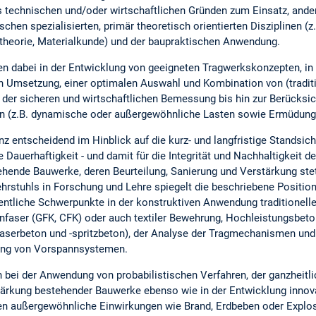
 technischen und/oder wirtschaftlichen Gründen zum Einsatz, ander
chen spezialisierten, primär theoretisch orientierten Disziplinen (z
stheorie, Materialkunde) und der baupraktischen Anwendung.
n dabei in der Entwicklung von geeigneten Tragwerkskonzepten, in
n Umsetzung, einer optimalen Auswahl und Kombination von (tradit
n der sicheren und wirtschaftlichen Bemessung bis hin zur Berücksi
n (z.B. dynamische oder außergewöhnliche Lasten sowie Ermüdun
z entscheidend im Hinblick auf die kurz- und langfristige Standsiche
Dauerhaftigkeit - und damit für die Integrität und Nachhaltigkeit de
ehende Bauwerke, deren Beurteilung, Sanierung und Verstärkung st
ehrstuhls in Forschung und Lehre spiegelt die beschriebene Posit
entliche Schwerpunkte in der konstruktiven Anwendung traditionelle
nfaser (GFK, CFK) oder auch textiler Bewehrung, Hochleistungsbeto
aserbeton und -spritzbeton), der Analyse der Tragmechanismen und 
rung von Vorspannsystemen.
n bei der Anwendung von probabilistischen Verfahren, der ganzheit
ärkung bestehender Bauwerke ebenso wie in der Entwicklung innovat
n außergewöhnliche Einwirkungen wie Brand, Erdbeben oder Explo