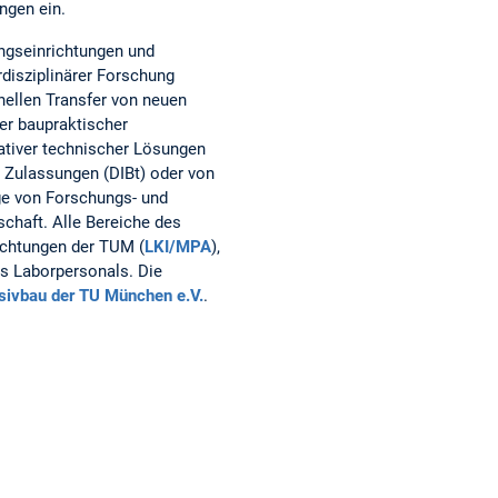
ngen ein.
ngseinrichtungen und
rdisziplinärer Forschung
nellen Transfer von neuen
ter baupraktischer
vativer technischer Lösungen
n Zulassungen (DIBt) oder von
ge von Forschungs- und
chaft. Alle Bereiche des
ichtungen der TUM (
LKI/MPA
),
s Laborpersonals. Die
sivbau der TU München e.V.
.