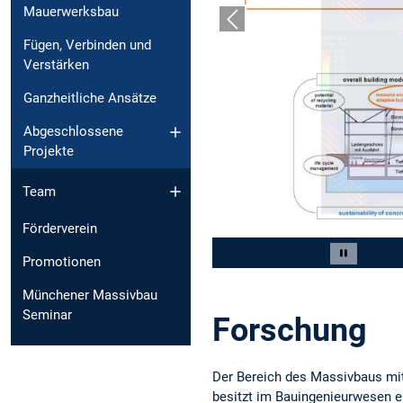
Mauerwerksbau
Vorheriger Slide
Fügen, Verbinden und
Verstärken
Ganzheitliche Ansätze
Abgeschlossene
Projekte
Team
Förderverein
Slide 2 von 8
Promotionen
Carousel 
Münchener Massivbau
Seminar
Forschung
Der Bereich des Massivbaus mi
besitzt im Bauingenieurwesen e