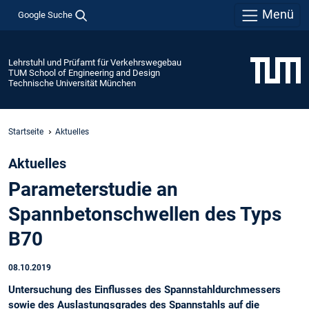
Menü
Google Suche
Lehrstuhl und Prüfamt für Verkehrswegebau
TUM School of Engineering and Design
Technische Universität München
Startseite
Aktuelles
Aktuelles
Parameterstudie an
Spannbetonschwellen des Typs
B70
08.10.2019
Untersuchung des Einflusses des Spannstahldurchmessers
sowie des Auslastungsgrades des Spannstahls auf die