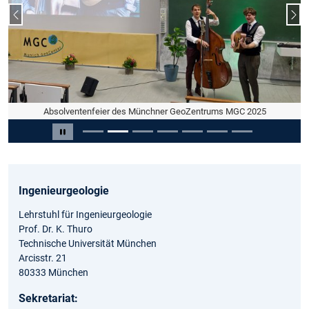
Vorheriger Slide
Näc
Absolventenfeier des Münchner GeoZentrums MGC 2025
Absolventenfeier des Münchner GeoZentrums MGC 2025
Slide 3 von 7
Carousel pausieren
Ingenieurgeologie
Lehrstuhl für Ingenieurgeologie
Prof. Dr. K. Thuro
Technische Universität München
Arcisstr. 21
80333 München
Sekretariat: