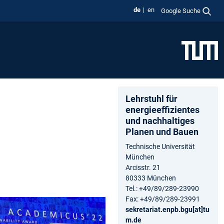
de
en
Google Suche
Lehrstuhl für
energieeffizientes
und nachhaltiges
Planen und Bauen
Technische Universität
München
Arcisstr. 21
80333 München
Tel.: +49/89/289-23990
Fax: +49/89/289-23991
sekretariat.enpb.bgu[at]tu
m.de