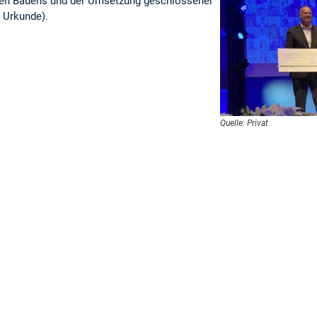
nten Bauens und der Umsetzung geschlossener
 Urkunde).
Quelle: Privat