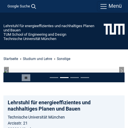
Menü
Google Suche
Lehrstuhl für energieeffizientes und nachhaltiges Planen
und Bauen
TUM School of Engineering and Design
Technische Universität München
Startseite
Studium und Lehre
Sonstige
Vorheriger Slide
Näc
Slide 2 von 4
Carousel pausieren
Lehrstuhl für energieeffizientes und
nachhaltiges Planen und Bauen
Technische Universität München
Arcisstr. 21