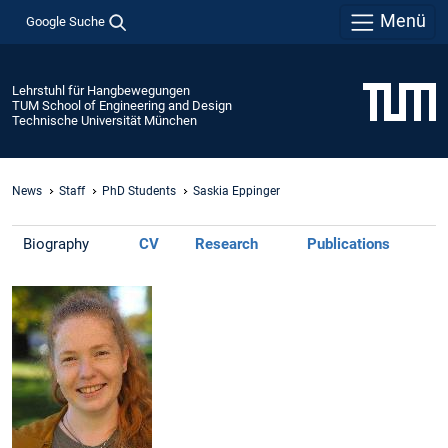
Menü
Google Suche
Lehrstuhl für Hangbewegungen
TUM School of Engineering and Design
Technische Universität München
News
Staff
PhD Students
Saskia Eppinger
Biography
CV
Research
Publications