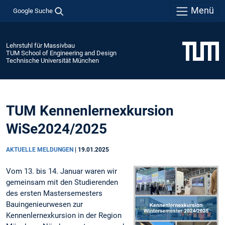
Menü
Google Suche
Lehrstuhl für Massivbau
TUM School of Engineering and Design
Technische Universität München
TUM Kennenlernexkursion
WiSe2024/2025
AKTUELLE MELDUNGEN
|
19.01.2025
Vom 13. bis 14. Januar waren wir
gemeinsam mit den Studierenden
des ersten Mastersemesters
Bauingenieurwesen zur
Kennenlernexkursion in der Region