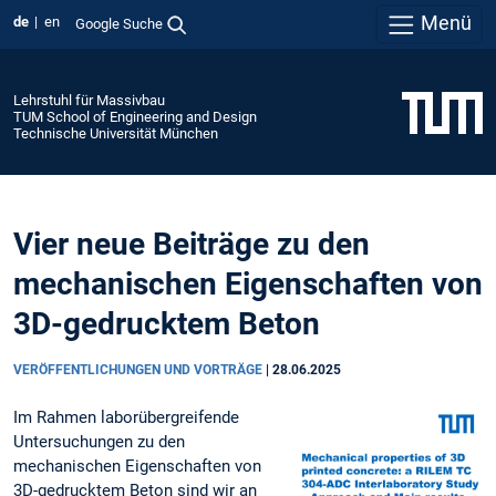
Menü
de
en
Google Suche
Lehrstuhl für Massivbau
TUM School of Engineering and Design
Technische Universität München
Vier neue Beiträge zu den
mechanischen Eigenschaften von
3D-gedrucktem Beton
VERÖFFENTLICHUNGEN UND VORTRÄGE
|
28.06.2025
Im Rahmen laborübergreifende
Untersuchungen zu den
mechanischen Eigenschaften von
3D-gedrucktem Beton sind wir an