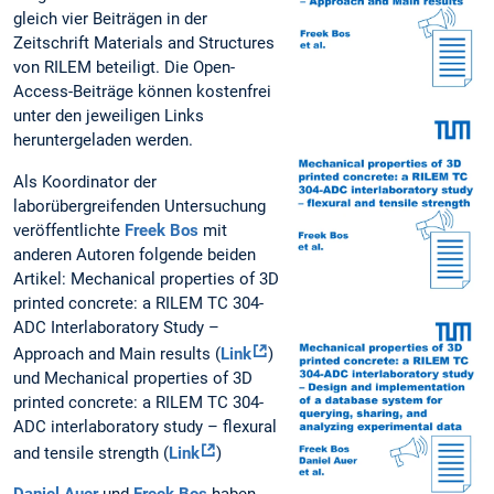
gleich vier Beiträgen in der
Zeitschrift Materials and Structures
von RILEM beteiligt. Die Open-
Access-Beiträge können kostenfrei
unter den jeweiligen Links
heruntergeladen werden.
Als Koordinator der
laborübergreifenden Untersuchung
veröffentlichte
Freek Bos
mit
anderen Autoren folgende beiden
Artikel: Mechanical properties of 3D
printed concrete: a RILEM TC 304-
ADC Interlaboratory Study –
Approach and Main results (
Link
)
und Mechanical properties of 3D
printed concrete: a RILEM TC 304-
ADC interlaboratory study – flexural
and tensile strength (
Link
)
Daniel Auer
und
Freek Bos
haben