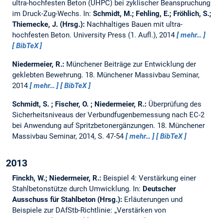
ultra-hochfesten Beton (UHPC) bei zyklischer Beanspruchung
im Druck-Zug-Wechs.
In:
Schmidt, M.; Fehling, E.; Fröhlich, S.;
Thiemecke, J. (Hrsg.):
Nachhaltiges Bauen mit ultra-
hochfesten Beton. University Press (1. Aufl.), 2014
mehr…
BibTeX
Niedermeier, R.:
Münchener Beiträge zur Entwicklung der
geklebten Bewehrung.
18. Münchener Massivbau Seminar,
2014
mehr…
BibTeX
Schmidt, S. ; Fischer, O. ; Niedermeier, R.:
Überprüfung des
Sicherheitsniveaus der Verbundfugenbemessung nach EC-2
bei Anwendung auf Spritzbetonergänzungen.
18. Münchener
Massivbau Seminar, 2014, S. 47-54
mehr…
BibTeX
2013
Finckh, W.; Niedermeier, R.:
Beispiel 4: Verstärkung einer
Stahlbetonstütze durch Umwicklung.
In:
Deutscher
Ausschuss für Stahlbeton (Hrsg.):
Erläuterungen und
Beispiele zur DAfStb-Richtlinie: „Verstärken von