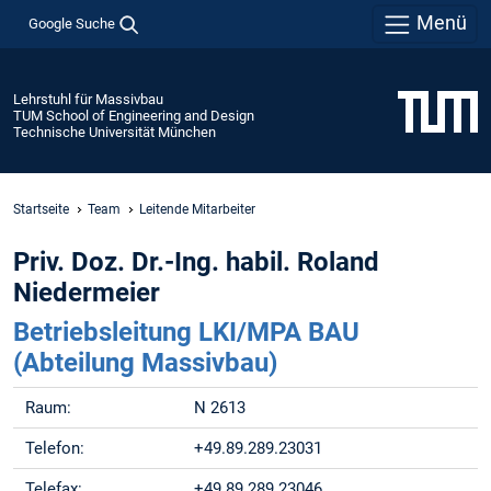
Menü
Google Suche
Lehrstuhl für Massivbau
TUM School of Engineering and Design
Technische Universität München
Startseite
Team
Leitende Mitarbeiter
Priv. Doz. Dr.-Ing. habil. Roland
Niedermeier
Betriebsleitung LKI/MPA BAU
(Abteilung Massivbau)
Raum:
N 2613
Telefon:
+49.89.289.23031
Telefax:
+49.89.289.23046