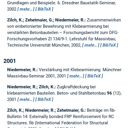
Grundlagen und Beispiele.
6. Dresdner Baustatik-Seminar,
2002
mehr…
BibTeX
Zilch, K.; Zehetmaier, G.; Niedermeier, R.:
Zusammenwirken
von einbetonierter Bewehrung mit Klebearmierung bei
verstärkten Betonbauteilen – Forschungsbericht zum DFG-
Forschungsvorhaben ZI 134/9-1.
Lehrstuhl für Massivbau,
Technische Universität München, 2002,
mehr…
BibTeX
2001
Niedermeier, R.:
Verstärkung mit Klebearmierung.
Münchner
Massivbau-Seminar 2001, 2001
mehr…
BibTeX
Niedermeier, R.; Zilch, K.:
Zugkraftdeckung bei
klebearmierten Bauteilen.
Beton- und Stahlbetonbau
96
(12),
2001
mehr…
BibTeX
Zilch, K.; Niedermeier, R.; Zehetmaier, G.:
Beiträge im fib-
Bulletin 14: Externally bonded FRP Reinforcement for RC
Structures.
fib (International Federation for Structural