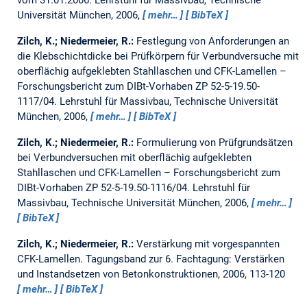
vom 31.01.2006.
Lehrstuhl für Massivbau, Technische
Universität München, 2006,
mehr…
BibTeX
Zilch, K.; Niedermeier, R.:
Festlegung von Anforderungen an
die Klebschichtdicke bei Prüfkörpern für Verbundversuche mit
oberflächig aufgeklebten Stahllaschen und CFK-Lamellen –
Forschungsbericht zum DIBt-Vorhaben ZP 52-5-19.50-
1117/04.
Lehrstuhl für Massivbau, Technische Universität
München, 2006,
mehr…
BibTeX
Zilch, K.; Niedermeier, R.:
Formulierung von Prüfgrundsätzen
bei Verbundversuchen mit oberflächig aufgeklebten
Stahllaschen und CFK-Lamellen – Forschungsbericht zum
DIBt-Vorhaben ZP 52-5-19.50-1116/04.
Lehrstuhl für
Massivbau, Technische Universität München, 2006,
mehr…
BibTeX
Zilch, K.; Niedermeier, R.:
Verstärkung mit vorgespannten
CFK-Lamellen.
Tagungsband zur 6. Fachtagung: Verstärken
und Instandsetzen von Betonkonstruktionen, 2006, 113-120
mehr…
BibTeX