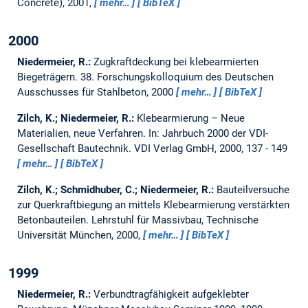
Concrete), 2001,
mehr…
BibTeX
2000
Niedermeier, R.:
Zugkraftdeckung bei klebearmierten
Biegeträgern.
38. Forschungskolloquium des Deutschen
Ausschusses für Stahlbeton, 2000
mehr…
BibTeX
Zilch, K.; Niedermeier, R.:
Klebearmierung – Neue
Materialien, neue Verfahren.
In: Jahrbuch 2000 der VDI-
Gesellschaft Bautechnik. VDI Verlag GmbH, 2000, 137 - 149
mehr…
BibTeX
Zilch, K.; Schmidhuber, C.; Niedermeier, R.:
Bauteilversuche
zur Querkraftbiegung an mittels Klebearmierung verstärkten
Betonbauteilen.
Lehrstuhl für Massivbau, Technische
Universität München, 2000,
mehr…
BibTeX
1999
Niedermeier, R.:
Verbundtragfähigkeit aufgeklebter