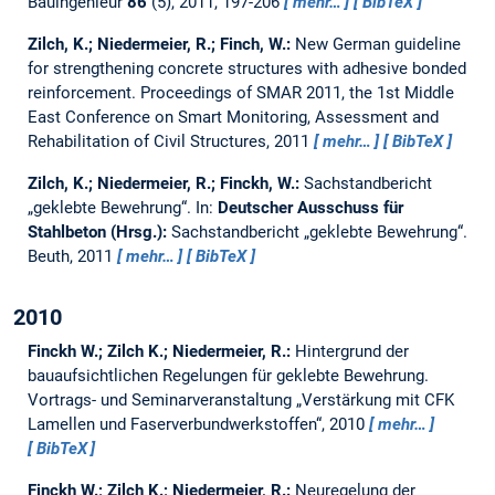
Bauingenieur
86
(5), 2011, 197-206
mehr…
BibTeX
Zilch, K.; Niedermeier, R.; Finch, W.:
New German guideline
for strengthening concrete structures with adhesive bonded
reinforcement.
Proceedings of SMAR 2011, the 1st Middle
East Conference on Smart Monitoring, Assessment and
Rehabilitation of Civil Structures, 2011
mehr…
BibTeX
Zilch, K.; Niedermeier, R.; Finckh, W.:
Sachstandbericht
„geklebte Bewehrung“.
In:
Deutscher Ausschuss für
Stahlbeton (Hrsg.):
Sachstandbericht „geklebte Bewehrung“.
Beuth, 2011
mehr…
BibTeX
2010
Finckh W.; Zilch K.; Niedermeier, R.:
Hintergrund der
bauaufsichtlichen Regelungen für geklebte Bewehrung.
Vortrags- und Seminarveranstaltung „Verstärkung mit CFK
Lamellen und Faserverbundwerkstoffen“, 2010
mehr…
BibTeX
Finckh W.; Zilch K.; Niedermeier, R.:
Neuregelung der