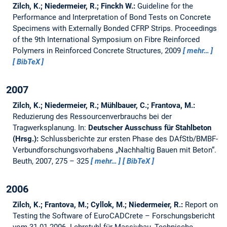
Zilch, K.; Niedermeier, R.; Finckh W.:
Guideline for the
Performance and Interpretation of Bond Tests on Concrete
Specimens with Externally Bonded CFRP Strips.
Proceedings
of the 9th International Symposium on Fibre Reinforced
Polymers in Reinforced Concrete Structures, 2009
mehr…
BibTeX
2007
Zilch, K.; Niedermeier, R.; Mühlbauer, C.; Frantova, M.:
Reduzierung des Ressourcenverbrauchs bei der
Tragwerksplanung.
In:
Deutscher Ausschuss für Stahlbeton
(Hrsg.):
Schlussberichte zur ersten Phase des DAfStb/BMBF-
Verbundforschungsvorhabens „Nachhaltig Bauen mit Beton“.
Beuth, 2007, 275 – 325
mehr…
BibTeX
2006
Zilch, K.; Frantova, M.; Cyllok, M.; Niedermeier, R.:
Report on
Testing the Software of EuroCADCrete – Forschungsbericht