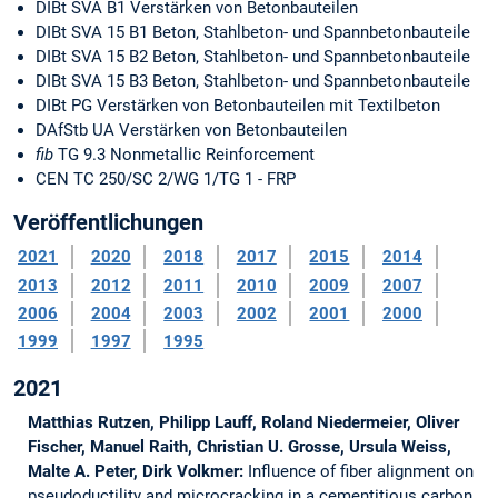
DIBt SVA B1 Verstärken von Betonbauteilen
DIBt SVA 15 B1 Beton, Stahlbeton- und Spannbetonbauteile
DIBt SVA 15 B2 Beton, Stahlbeton- und Spannbetonbauteile
DIBt SVA 15 B3 Beton, Stahlbeton- und Spannbetonbauteile
DIBt PG Verstärken von Betonbauteilen mit Textilbeton
DAfStb UA Verstärken von Betonbauteilen
fib
TG 9.3 Nonmetallic Reinforcement
CEN TC 250/SC 2/WG 1/TG 1 - FRP
Veröffentlichungen
2021
2020
2018
2017
2015
2014
2013
2012
2011
2010
2009
2007
2006
2004
2003
2002
2001
2000
1999
1997
1995
2021
Matthias Rutzen, Philipp Lauff, Roland Niedermeier, Oliver
Fischer, Manuel Raith, Christian U. Grosse, Ursula Weiss,
Malte A. Peter, Dirk Volkmer:
Influence of fiber alignment on
pseudoductility and microcracking in a cementitious carbon