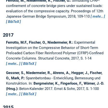
Ferrotto, M., Niedermeier, R., Fischer, O.:
Simulating CFRP-
confinement of concrete bridge piers under sustained loads:
evaluation of the compressive capacity.
Proceedings of 12th
Japanese German Bridge Symposium, 2018, 109-110
mehr…
BibTeX
2017
Ferrotto, M.F., Fischer, O., Niedermeier, R.:
Experimental
Investigation on the Compressive Behavior of Short-Term
Preloaded Carbon Fiber Reinforced Polymer (CFRP)-Confined
Concrete Columns.
Structural Concrete, 2017, S. 1-14
mehr…
BibTeX
Gessner, S., Niedermeier, R., Ahrens, A., Hegger, J., Fischer,
O., Mark, P.:
Spannbetonbau - Entwicklung, Bemessung und
Konstruktion.
In:
Bergmeister, K., Fingerloos, F., Wörner, J.-D.
(Hrsg.):
Beton-Kalender 2017. Ernst & Sohn, 2017, S. 1-100
mehr…
BibTeX
2015