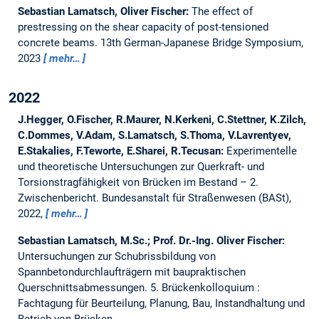
Sebastian Lamatsch, Oliver Fischer:
The effect of
prestressing on the shear capacity of post-tensioned
concrete beams.
13th German-Japanese Bridge Symposium,
2023
mehr…
2022
J.Hegger, O.Fischer, R.Maurer, N.Kerkeni, C.Stettner, K.Zilch,
C.Dommes, V.Adam, S.Lamatsch, S.Thoma, V.Lavrentyev,
E.Stakalies, F.Teworte, E.Sharei, R.Tecusan:
Experimentelle
und theoretische Untersuchungen zur Querkraft- und
Torsionstragfähigkeit von Brücken im Bestand – 2.
Zwischenbericht.
Bundesanstalt für Straßenwesen (BASt),
2022,
mehr…
Sebastian Lamatsch, M.Sc.; Prof. Dr.-Ing. Oliver Fischer:
Untersuchungen zur Schubrissbildung von
Spannbetondurchlaufträgern mit baupraktischen
Querschnittsabmessungen.
5. Brückenkolloquium :
Fachtagung für Beurteilung, Planung, Bau, Instandhaltung und