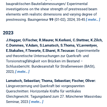
baupraktischen Bauteilabmessungen/ Experimental
investigations on the shear strength of prestressed beam
elements with realistic dimensions and varying degree of
prestressing.
Bauingenieur
99
(01-02), 2024, 35-45
mehr…
2023
J.Hegger, O.Fischer, R.Maurer, N.Kerkeni, C.Stettner, K.Zilch,
C.Dommes, V.Adam, S.Lamatsch, S.Thoma, V.Lavrentyev,
E.Stakalies, F.Teworte, E.Sharei, R.Tecusan:
Experimentelle
und theoretische Untersuchungen zur Querkraft- und
Torsionstragfähigkeit von Brücken im Bestand –
Schlussbericht.
Bundesanstalt für Straßenwesen (BASt),
2023,
mehr…
Lamatsch, Sebastian; Thoma, Sebastian; Fischer, Oliver:
Längsverzerrung und Querkraft bei vorgespannten
Querschnitten: Horizontale Kräfte für vertikales
Gleichgewicht.
Tagungsband zum 27. Münchener Massivbau
Seminar, 2023
mehr…