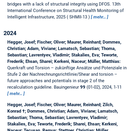
bridges with a lack of structural integrity using DFOS.
13th
International Conference on Structural Health Monitoring of
Intelligent Infrastructure, 2025
SHMII-13
mehr…
2024
Hegger, Josef; Fischer, Oliver; Maurer, Reinhard; Dommes,
Christian; Adam, Viviane; Lamatsch, Sebastian; Thoma,
Sebastian; Lavrentyev, Vladimir; Stakalies, Eva; Teworte,
Frederik; Ehsan, Sharei; Kerkeni, Naceur; Müller, Matthias:
Querkraft und Torsion – zukünftige Ansätze und Potenziale in
Stufe 2 der Nachrechnungsrichtlinie/Shear and torsion –
future approaches and potentials in stage 2 of the
recalculation guideline.
Bauingenieur
99
(01-02), 2024, 1-11
mehr…
Hegger, Josef; Fischer, Oliver; Maurer, Reinhard; Zilch,
Konrad †; Dommes, Christian; Adam, Viviane; Lamatsch,
Sebastian; Thoma, Sebastian; Lavrentyev, Vladimir;
Stakalies, Eva; Teworte, Frederik; Sharei, Ehsan; Kerkeni,
Naceur; Tecusan, Remus; Stettner, Christian; Müller,