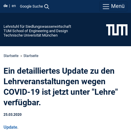
Menü
de
en
Google Suche
Lehrstuhl für Siedlungswasserwirtschaft
TUM School of Engineering and Design
Technische Universität München
Startseite
Startseite
Ein detailliertes Update zu den
Lehrveranstaltungen wegen
COVID-19 ist jetzt unter "Lehre"
verfügbar.
25.03.2020
Update
.