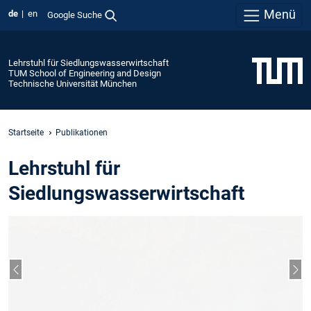
Menü
de
en
Google Suche
Lehrstuhl für Siedlungswasserwirtschaft
TUM School of Engineering and Design
Technische Universität München
Startseite
Publikationen
Lehrstuhl für
Siedlungswasserwirtschaft
Vorheriger Slide
Näc