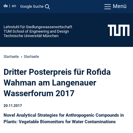
Menü
de
en
Google Suche
Lehrstuhl für Siedlungswasserwirtschaft
TUM School of Engineering and Design
Technische Universität München
Startseite
Startseite
Dritter Posterpreis für Rofida
Wahman am Langenauer
Wasserforum 2017
20.11.2017
Novel Analytical Strategies for Anthropogenic Compounds in
Plants: Vegetable Biomonitors for Water Contaminations