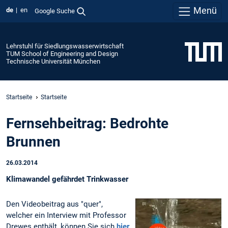
Menü
de
en
Google Suche
Lehrstuhl für Siedlungswasserwirtschaft
TUM School of Engineering and Design
Technische Universität München
Startseite
Startseite
Fernsehbeitrag: Bedrohte
Brunnen
26.03.2014
Klimawandel gefährdet Trinkwasser
Den Videobeitrag aus "quer",
welcher ein Interview mit Professor
Drewes enthält, können Sie sich
hier